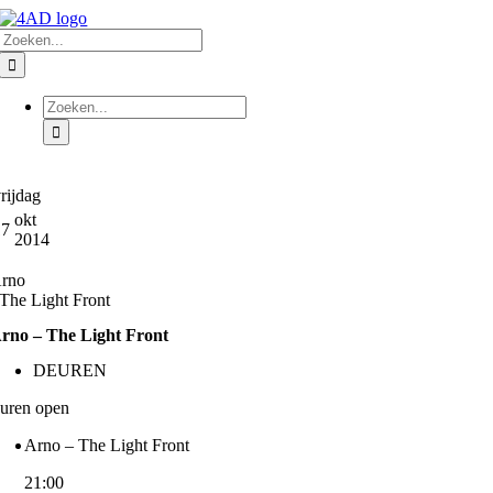
Ga
Zoeken
naar
naar:
inhoud
Zoeken
naar:
rijdag
okt
17
2014
rno
 The Light Front
rno – The Light Front
DEUREN
uren open
Arno – The Light Front
21:00